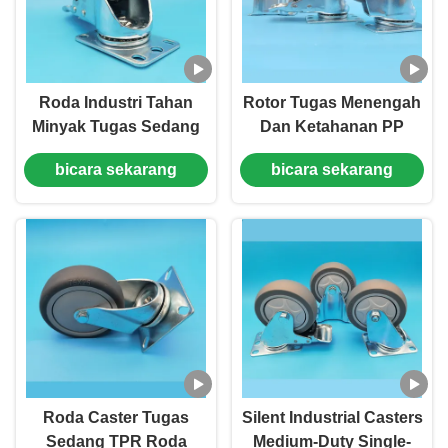
Roda Industri Tahan
Rotor Tugas Menengah
Minyak Tugas Sedang
Dan Ketahanan PP
Sumbu Tunggal Roda
Roda Roda Industri
bicara sekarang
bicara sekarang
TPU Roda Tunggal 5"
4"/5"/6"/8" Inci Roda
Roda Kaku yang Dapat
Rem Tunggal Ideal
Dikunci untuk Kursi
Untuk Tempat Tidur
Kantor
Rumah Sakit Kereta
Medis
Roda Caster Tugas
Silent Industrial Casters
Sedang TPR Roda
Medium-Duty Single-