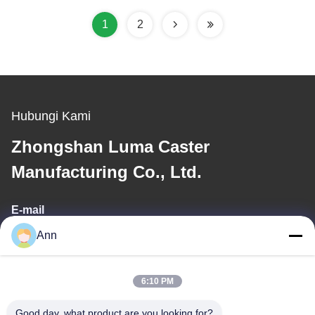
penyerapan
Untuk Beban yang
kelembaban.
Lebih Tinggi.
1
2
Hubungi Kami
Zhongshan Luma Caster
Manufacturing Co., Ltd.
E-mail
Ann
ann@industrialwheelcasters.com
6:10 PM
Alamat Kami
Good day, what product are you looking for?