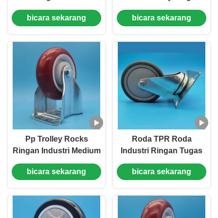
Industri Tunggal 5
Axis TPR Wheels
bicara sekarang
bicara sekarang
"Kunci Kaku Putar
Castors Singel 4
Untuk Lingkungan
"Lockable Rigid Swivel
Senyap Perlindungan
Untuk Gerobak Medis
Lantai
Pp Trolley Rocks
Roda TPR Roda
Ringan Industri Medium
Industri Ringan Tugas
Tugas Casters 5
Sedang Inti Karet Roda
bicara sekarang
bicara sekarang
"lockable rumah dan
3" Kaku Dapat Dikunci
manufaktur
Berputar Untuk Jalur
Perakitan Kereta
Transportasi