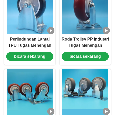
Perlindungan Lantai
Roda Trolley PP Industri
TPU Tugas Menengah
Tugas Menengah
Castors Roda Tunggal 4
Castors Roda Tunggal 3
bicara sekarang
bicara sekarang
"terkunci Karet Makan
"terkunci kaku Berputar
Stikil Berputar Meja
Untuk Trolley Bahan
Buffet
Trolley Penanganan
Trolley