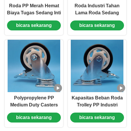
Roda PP Merah Hemat
Roda Industri Tahan
Biaya Tugas Sedang Inti
Lama Roda Sedang
Karet Industri Makanan
Roda TPR 4 "Kaku
bicara sekarang
bicara sekarang
Pengolahan Makanan
Putar yang Dapat
Dikunci Truk Palet
Kereta Belanja
Polypropylene PP
Kapasitas Beban Roda
Medium Duty Casters
Trolley PP Industri
Roda Tunggal 5 "
Roller Tugas Menengah
bicara sekarang
bicara sekarang
Casters Kunci kaku
Roda Tunggal 4 " Roller
Swivel rendah
Lockable Rigid Swivel