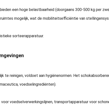
e bieden een hoge belastbaarheid (doorgaans 300-500 kg per zwe
ruimtes mogelijk, wat de mobiliteitsefficiëntie van stellingens
istieke sorteerapparatuur.
omgevingen
jk te reinigen, voldoet aan hygiënenormen. Het schokabsorberend
armaceutica, voedselingrediënten).
 voor voedselverwerkingslijnen, transportapparatuur voor schon