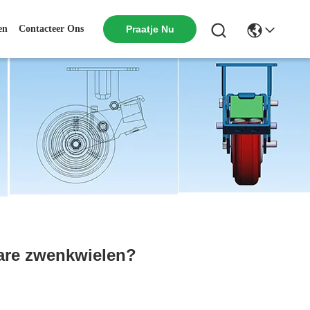
en
Contacteer Ons
Praatje Nu
ware zwenkwielen?