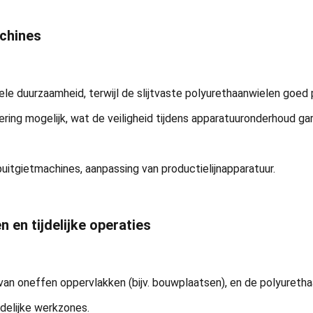
achines
e duurzaamheid, terwijl de slijtvaste polyurethaanwielen goed p
ring mogelijk, wat de veiligheid tijdens apparatuuronderhoud ga
puitgietmachines, aanpassing van productielijnapparatuur.
 en tijdelijke operaties
oneffen oppervlakken (bijv. bouwplaatsen), en de polyurethaanw
jdelijke werkzones.