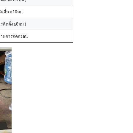
ันลื่น >10มม
รติดตั้ง ≥8มม.)
นทานการกัดกร่อน