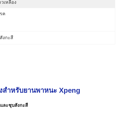
าวเหลือง
บรค
สังกะสี
กจูงสำหรับยานพาหนะ Xpeng
และชุบสังกะสี