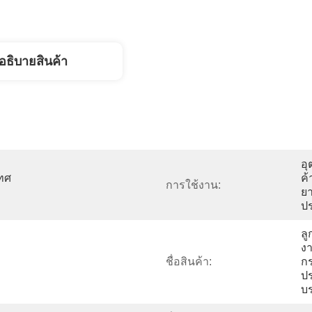
อธิบายสินค้า
อุ
ทศ
ค้
การใช้งาน:
ย
ป
ล
งา
ชื่อสินค้า:
ก
ป
บร