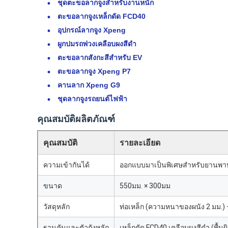
ชุดตะขอลากจูงสำหรับงานหนัก
ตะขอลากจูงเหล็กดัด FCD40
อุปกรณ์ลากจูง Xpeng
ผูกปมรถพ่วงเคลือบผงสีดำ
ตะขอลากสังกะสีสำหรับ EV
ตะขอลากจูง Xpeng P7
คานลาก Xpeng G9
ชุดลากจูงรถยนต์ไฟฟ้า
คุณสมบัติผลิตภัณฑ์
คุณสมบัติ
รายละเอียด
ความเข้ากันได้
ออกแบบมาเป็นพิเศษสำหรับยานพา
ขนาด
550มม. × 300มม
วัสดุหลัก
ท่อเหล็ก (ความหนาของผนัง 2 มม.)
ฐานคันและตัวถังหลัก
เหล็กดัด FCD40 เคลือบผงสีดำ (พื้นผิ