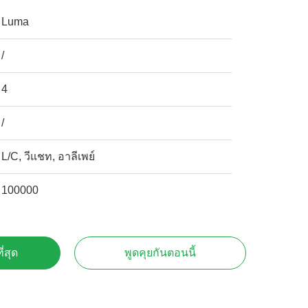
Luma
/
4
/
L/C, วีแชท, อาลีเพย์
100000
ี่สุด
พูดคุยกันตอนนี้