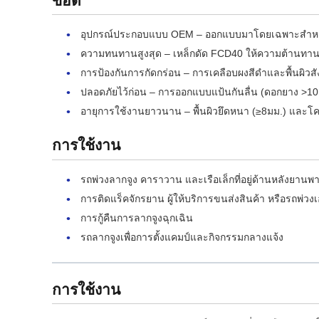
ข้อดี
อุปกรณ์ประกอบแบบ OEM – ออกแบบมาโดยเฉพาะสำหรับรุ
ความทนทานสูงสุด – เหล็กดัด FCD40 ให้ความต้านทา
การป้องกันการกัดกร่อน – การเคลือบผงสีดำและพื้นผิวส
ปลอดภัยไว้ก่อน – การออกแบบแป้นกันลื่น (ดอกยาง >10
อายุการใช้งานยาวนาน – พื้นผิวยึดหนา (≥8มม.) และโค
การใช้งาน
รถพ่วงลากจูง คาราวาน และเรือเล็กที่อยู่ด้านหลังยาน
การติดแร็คจักรยาน ผู้ให้บริการขนส่งสินค้า หรือรถพ่ว
การกู้คืนการลากจูงฉุกเฉิน
รถลากจูงเพื่อการตั้งแคมป์และกิจกรรมกลางแจ้ง
การใช้งาน