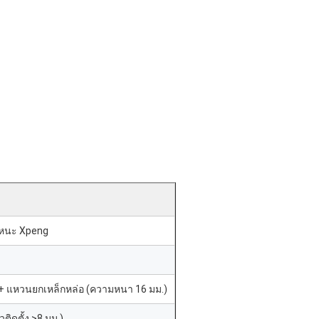
หนะ Xpeng
 + แหวนยกเหล็กหล่อ (ความหนา 16 มม.)
วติดตั้ง >8 มม.)