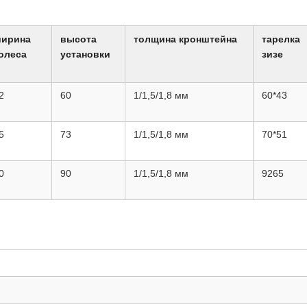
ирина
высота
толщина кронштейна
тарелка
олеса
установки
зизе
2
60
1/1,5/1,8 мм
60*43
5
73
1/1,5/1,8 мм
70*51
0
90
1/1,5/1,8 мм
9265