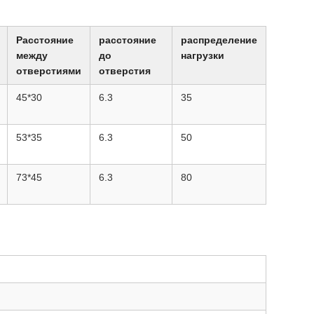
Расстояние
расстояние
распределение
между
до
нагрузки
отверстиями
отверстия
45*30
6.3
35
53*35
6.3
50
73*45
6.3
80