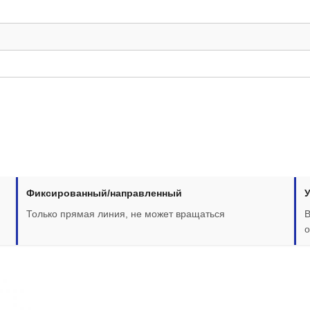
Фиксированный/направленный
Только прямая линия, не может вращаться
В
о