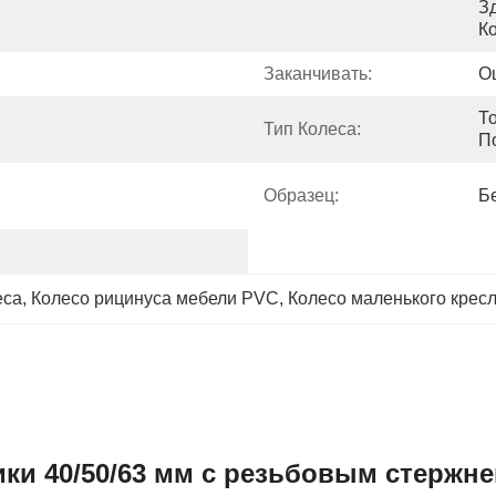
З
К
Заканчивать:
О
Т
Тип Колеса:
П
Образец:
Б
еса
, 
Колесо рицинуса мебели PVC
, 
Колесо маленького крес
и 40/50/63 мм с резьбовым стержн