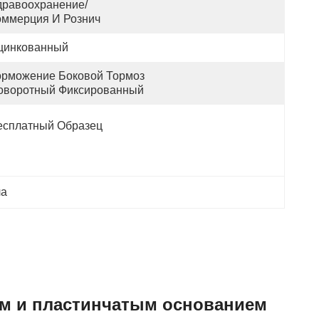
дравоохранение/ 
оммерция И Рознич
цинкованный
орможение Боковой Тормоз 
оворотный Фиксированный
есплатный Образец
ла
ем и пластинчатым основанием