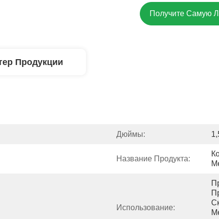
Получите Самую 
тер Продукции
Дюймы:
1,
К
Название Продукта:
М
П
Пр
С
Использование:
М