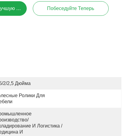
Лучшую Цену
Побеседуйте Теперь
5/2/2,5 Дюйма
олесные Ролики Для 
ебели
ромышленное 
оизводство/ 
кладирование И Логистика /
едицина И 