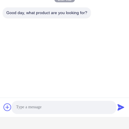
Сверхмощные Колеса Полиуретана
Good day, what product are you looking for?
Сопутствующие Товары
Износостойкие
Промышленные
сверхпрочные
ударопрочные
промышленные
амортизирующие