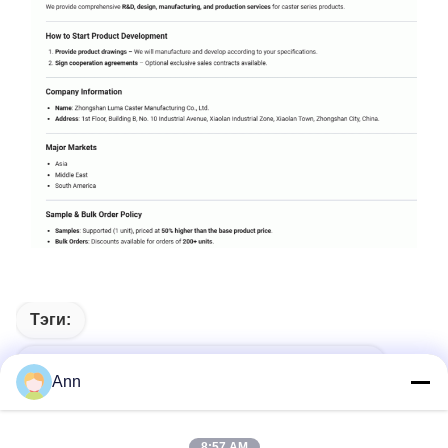
Тэги:
Болевые Калькуляторы Тяжелой Работы
Ann
Промышленное Колесо
8:57 AM