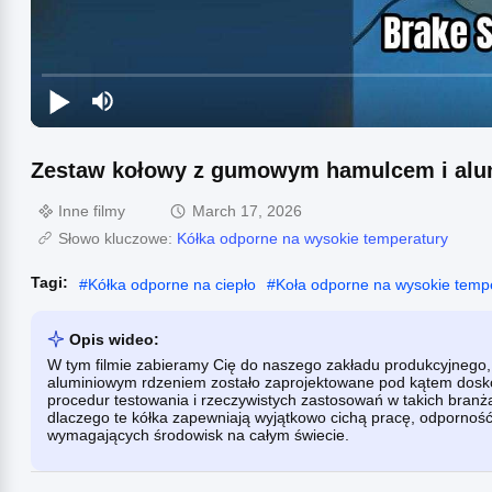
Zestaw kołowy z gumowym hamulcem i alum
Inne filmy
March 17, 2026
Słowo kluczowe:
Kółka odporne na wysokie temperatury
Tagi:
#
Kółka odporne na ciepło
#
Koła odporne na wysokie temp
Opis wideo:
W tym filmie zabieramy Cię do naszego zakładu produkcyjnego
aluminiowym rdzeniem zostało zaprojektowane pod kątem dosko
procedur testowania i rzeczywistych zastosowań w takich branża
dlaczego te kółka zapewniają wyjątkowo cichą pracę, odporność n
wymagających środowisk na całym świecie.