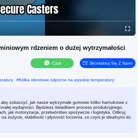
iniowym rdzeniem o dużej wytrzymałości
Czat
Skontaktuj Się Z Nami
eratury
#
Kółka obrotowe odporne na wysokie temperatury
, aby zobaczyć, jak nasze wytrzymałe gumowe kółko hamulcowe z
nałej wydajności. Będziesz świadkiem procesu produkcyjnego,
ch, jak motoryzacja, przetwórstwo spożywcze i logistyka. Odkryj,
a zużycie, stabilność i płynność toczenia, co czyni je idealnymi do