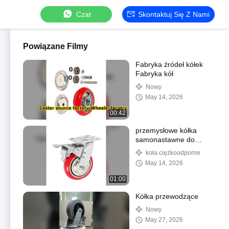
Czat
Skontaktuj Się Z Nami
Powiązane Filmy
Fabryka źródeł kółek
Fabryka kół
Nowy
May 14, 2026
00:42
przemysłowe kółka
samonastawne do
dużych obciążeń
koła ciężkoodporne
May 14, 2026
01:00
Kółka przewodzące
Nowy
May 27, 2026