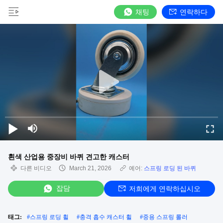
채팅
연락하다
흰색 산업용 중장비 바퀴 견고한 캐스터
다른 비디오
March 21, 2026
예어:
스프링 로딩 된 바퀴
잡담
저희에게 연락하십시오
태그:
#
스프링 로딩 휠
#
충격 흡수 캐스터 휠
#
중용 스프링 롤러