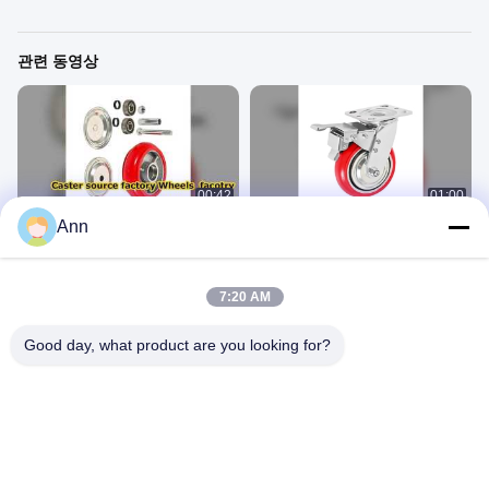
관련 동영상
00:42
01:00
Ann
캐스터 소스 공장 휠 팩토리
산업용 중장비 캐스터 휠 캐스터
새로운
중용용 휠
May 14, 2026
May 14, 2026
7:20 AM
Good day, what product are you looking for?
00:32
00:33
유도력 있는 바퀴
내구성이 뛰어난 자동 복귀 캐스터 헤
비 듀티 휠 AGV 캐스터 적응형 조향 모
새로운
드 의료 장비
새로운
May 27, 2026