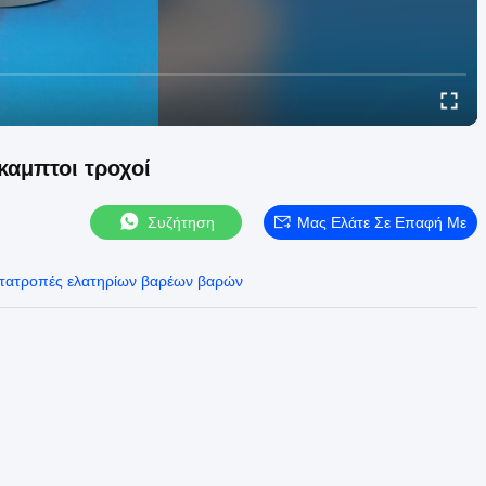
καμπτοι τροχοί
Συζήτηση
Μας Ελάτε Σε Επαφή Με
τατροπές ελατηρίων βαρέων βαρών