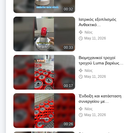
00:32
Ιατρικός εξοπλισμός
Ανθεκτικό
αυτοεπιστρέφον τροχό
Νέος
βαρέως τύπου Τροχός
May 11, 2026
AGV Caster
Προσαρμόσιμος τρόπος
00:33
λειτουργίας διεύθυνσης
Ιατρικός εξοπλισμός
Βιομηχανικοί τροχοί
τροχού Luma βαρέως
τύπου
Νέος
May 11, 2026
00:17
Ένδειξη και κατάσταση
συνεργείου με
βιομηχανικούς τροχούς
Νέος
ελατηρίου εξαιρετικά
May 11, 2026
βαρέως τύπου
00:26