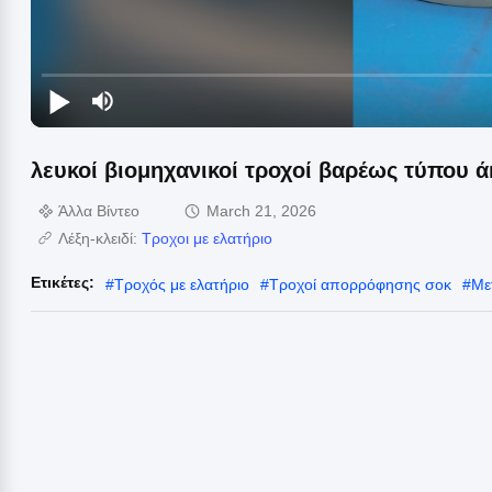
λευκοί βιομηχανικοί τροχοί βαρέως τύπου ά
Άλλα Βίντεο
March 21, 2026
Λέξη-κλειδί:
Τροχοι με ελατήριο
Ετικέτες:
#
Τροχός με ελατήριο
#
Τροχοί απορρόφησης σοκ
#
Με