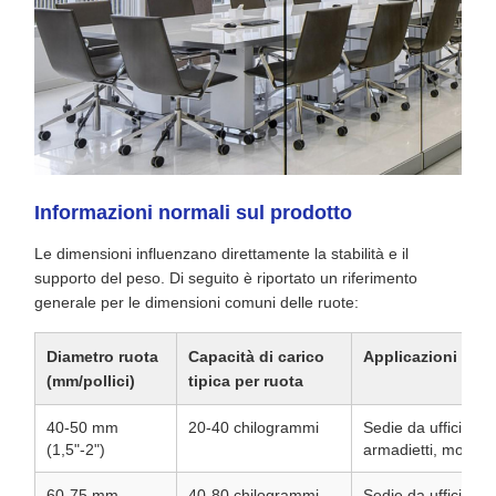
Informazioni normali sul prodotto
Le dimensioni influenzano direttamente la stabilità e il
supporto del peso. Di seguito è riportato un riferimento
generale per le dimensioni comuni delle ruote:
Diametro ruota
Capacità di carico
Applicazioni ideal
(mm/pollici)
tipica per ruota
40-50 mm
20-40 chilogrammi
Sedie da ufficio, sg
(1,5"-2")
armadietti, mobili r
60-75 mm
40-80 chilogrammi
Sedie da ufficio st