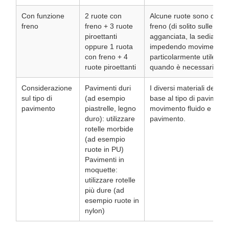
Con funzione
2 ruote con
Alcune ruote sono dotat
freno
freno + 3 ruote
freno (di solito sulle ruo
piroettanti
agganciata, la sedia vie
oppure 1 ruota
impedendo movimenti ind
con freno + 4
particolarmente utile qua
ruote piroettanti
quando è necessaria stabi
Considerazione
Pavimenti duri
I diversi materiali delle
sul tipo di
(ad esempio
base al tipo di paviment
pavimento
piastrelle, legno
movimento fluido e prote
duro): utilizzare
pavimento.
rotelle morbide
(ad esempio
ruote in PU)
Pavimenti in
moquette:
utilizzare rotelle
più dure (ad
esempio ruote in
nylon)