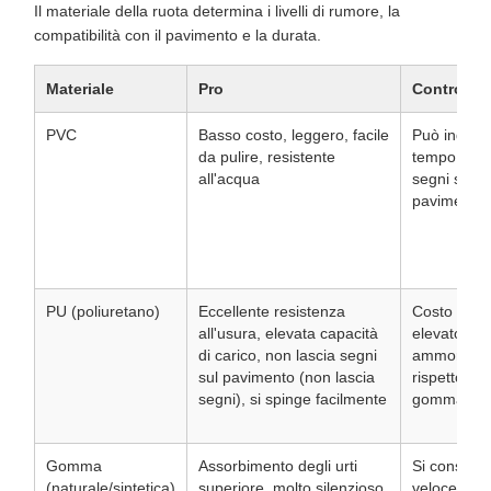
Il materiale della ruota determina i livelli di rumore, la
compatibilità con il pavimento e la durata.
Materiale
Pro
Contro
PVC
Basso costo, leggero, facile
Può indurir
da pulire, resistente
tempo e la
all'acqua
segni su al
pavimenti
PU (poliuretano)
Eccellente resistenza
Costo più
all'usura, elevata capacità
elevato, mi
di carico, non lascia segni
ammortizza
sul pavimento (non lascia
rispetto all
segni), si spinge facilmente
gomma
Gomma
Assorbimento degli urti
Si consuma
(naturale/sintetica)
superiore, molto silenzioso,
velocement