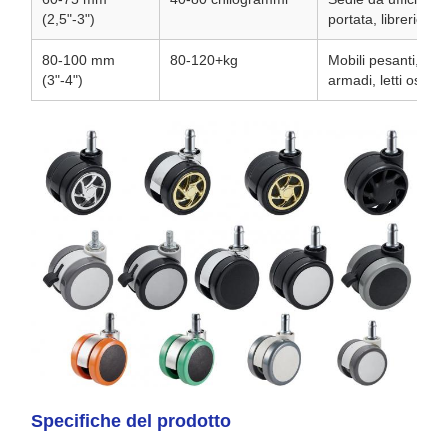
(2,5"-3")
portata, librerie, b
80-100 mm
80-120+kg
Mobili pesanti, carre
(3"-4")
armadi, letti ospeda
Specifiche del prodotto