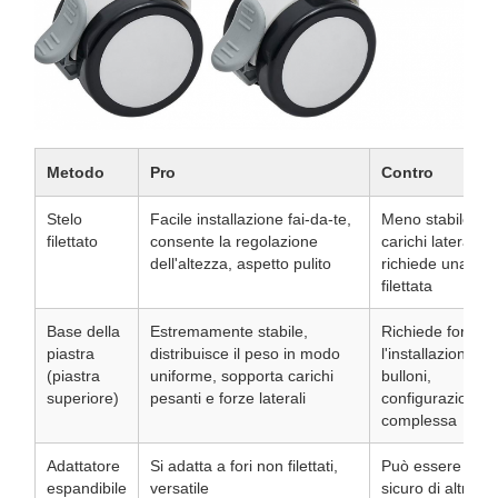
Metodo
Pro
Contro
Stelo
Facile installazione fai-da-te,
Meno stabile sot
filettato
consente la regolazione
carichi laterali p
dell'altezza, aspetto pulito
richiede una pre
filettata
Base della
Estremamente stabile,
Richiede foratur
piastra
distribuisce il peso in modo
l'installazione de
(piastra
uniforme, sopporta carichi
bulloni,
superiore)
pesanti e forze laterali
configurazione p
complessa
Adattatore
Si adatta a fori non filettati,
Può essere men
espandibile
versatile
sicuro di altri me