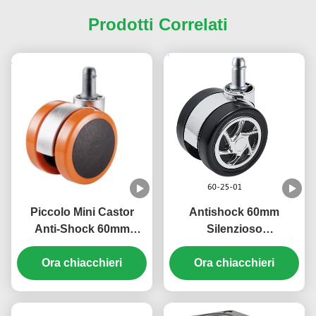
Prodotti Correlati
Piccolo Mini Castor
Antishock 60mm
Anti-Shock 60mm
Silenzioso
Silenzioso
funzionamento ruota a
Funzionamento a filo
Ora chiacchieri
Ora chiacchieri
filo per mobili
Stem Caster Wheel per
mobili Poltrona da
ufficio