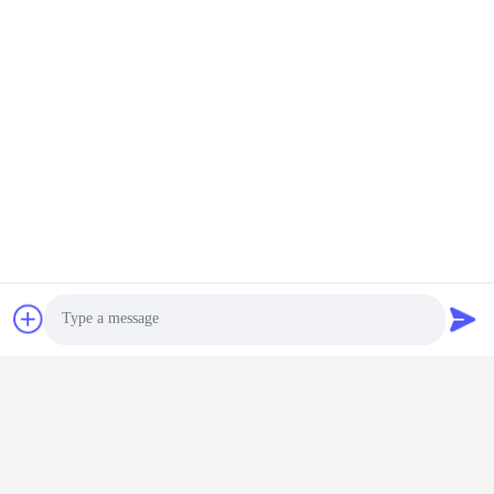
Email
ann@industrialwheelcasters.com
Il nostro indirizzo
Indirizzo
N. 10, viale industriale, Xiaolan Town, Zhongshan, Guangdong,
Cina, 528415
Telefono
0086-133-2290-0984
Norme sulla privacy
|
Mappa del sito
Photo
Buona qualità della Cina Ruote girevoli industriali Fornitore. © di