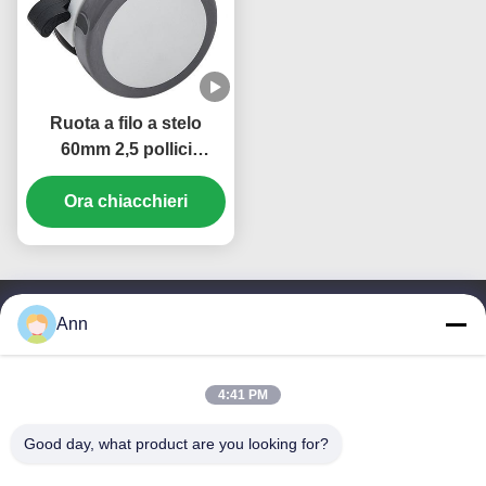
Ruota a filo a stelo
60mm 2,5 pollici
ruotabile PU Rubber
Caster Chair Ruote
Ora chiacchieri
Arredamento
Apparecchio di luce per
ufficio
Ann
Contattici
Zhongshan Luma Caster
4:41 PM
Manufacturing Co., Ltd.
Good day, what product are you looking for?