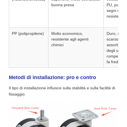
buona presa
PU, può las
segni neri,
resistente al
PP (polipropilene)
Molto economico,
Duro, rumo
resistente agli agenti
scarso
chimici
assorbimen
degli urti, 
rompersi q
fa freddo
Metodi di installazione: pro e contro
Il tipo di installazione influisce sulla stabilità e sulla facilità di
fissaggio.