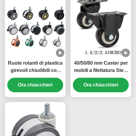
Ruote rotanti di plastica
40/50/80 mm Caster per
girevoli chiudibili con
mobili a filettatura Stem
cuscinetto a sfere per
Caster Wheel Pvc Small
mobili e sedie da ufficio
Ora chiacchieri
Chair Casters 1/1.5/2
Ora chiacchieri
Inch Office Bookshelf
Bed Cabinet