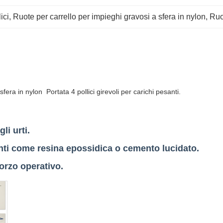
ici
, 
Ruote per carrello per impieghi gravosi a sfera in nylon
, 
Ruo
fera in nylon Portata 4 pollici girevoli per carichi pesanti.
li urti.
nti come resina epossidica o cemento lucidato.
orzo operativo.