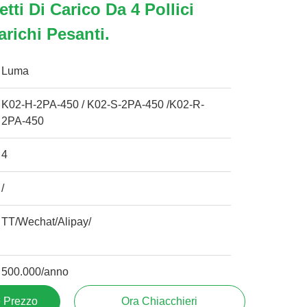
tti Di Carico Da 4 Pollici
arichi Pesanti.
Luma
K02-H-2PA-450 / K02-S-2PA-450 /K02-R-
2PA-450
4
/
TT/Wechat/Alipay/
500.000/anno
e Prezzo
Ora Chiacchieri