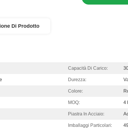
ione Di Prodotto
Capacità Di Carico:
3
e
Durezza:
Va
Colore:
R
MOQ:
4 
Piastra In Acciaio:
Ac
Imballaggi Particolari:
4