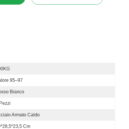
00KG
lore 95–97
osso Bianco
Pezzi
ciaio Armato Caldo
9*28,5*23,5 Cm