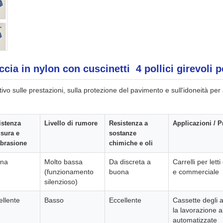
ccia in nylon con cuscinetti 4 pollici girevoli p
tivo sulle prestazioni, sulla protezione del pavimento e sull'idoneità per
istenza
Livello di rumore
Resistenza a
Applicazioni / Pr
usura e
sostanze
abrasione
chimiche e oli
na
Molto bassa
Da discreta a
Carrelli per lett
(funzionamento
buona
e commerciale
silenzioso)
ellente
Basso
Eccellente
Cassette degli at
la lavorazione a
automatizzate