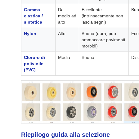
Gomma
Da
Eccellente
Buo
elastica /
medio ad
(intrinsecamente non
sintetica
alto
lascia segni)
Nylon
Alto
Buona (dura, può
Ecc
ammaccare pavimenti
morbidi)
Cloruro di
Media
Buona
Dis
polivinile
(PVC)
Riepilogo guida alla selezione