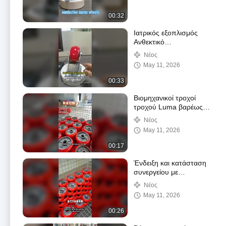
00:32
Ιατρικός εξοπλισμός
Ανθεκτικό
αυτοεπιστρέφον τροχό
Νέος
βαρέως τύπου Τροχός
May 11, 2026
AGV Caster
Προσαρμόσιμος τρόπος
00:33
λειτουργίας διεύθυνσης
Ιατρικός εξοπλισμός
Βιομηχανικοί τροχοί
τροχού Luma βαρέως
τύπου
Νέος
May 11, 2026
00:17
Ένδειξη και κατάσταση
συνεργείου με
βιομηχανικούς τροχούς
Νέος
ελατηρίου εξαιρετικά
May 11, 2026
βαρέως τύπου
00:26