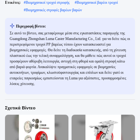
Ετικέτες:
#
Βιομηχανικοί τροχοί στροφής
#
Βιομηχανικοί βαρέοι τροχοί
#
Βιομηχανικές στροφές βαρέων βαρών
Περιγραφή βίντεο:
Σε αυτό το βίντεο, σας μεταφέρουμε μέσα στις εγκαταστάσεις παραγωγής της
Guangdong Zhongshan Luma Caster Manufacturing Co., Ltd. για να δείτε πώς οι
περιστρεφόμενοι τροχοί PP βαρέως τύπου έχουν κατασκευαστεί για
βιομηχανικές εφαρμογές. Θα δείτε τη διαδικασία κατασκευής, από τη χύτευση
πλαστικού έως την τελική συναρμολόγηση, και θα μάθετε πώς αυτοί οι τροχοί
προσφέρουν αθόρυβη λειτουργία, αντοχή στη φθορά και ομαλή στροφή κάτω
από βαριά φορτία. Ανακαλύψτε πραγματικές εφαρμογές σε βιομηχανίες
αυτοκινήτων, τροφίμων, κλωστοϋφαντουργίας και επίπλων και δείτε γιατί οι
εταιρείες παγκοσμίως εμπιστεύονται τη Luma για αξιόπιστες, προσαρμοσμένες
λύσεις χύτευσης.
Σχετικά Βίντεο