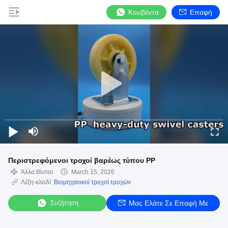
Κουβέντα
Επαφή
Περιστρεφόμενοι τροχοί βαρέως τύπου PP
Άλλα Βίντεο
March 15, 2026
Λέξη-κλειδί:
Βιομηχανικοί τροχοί τροχών
Συζήτηση
Μας Ελάτε Σε Επαφή Με