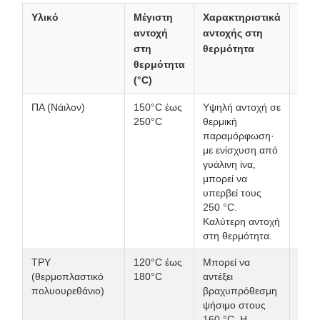
Υλικό
Μέγιστη
Χαρακτηριστικά
Τυπ
αντοχή
αντοχής στη
σεν
στη
θερμότητα
εφα
θερμότητα
(°C)
ΠΑ (Νάιλον)
150°C έως
Υψηλή αντοχή σε
Εξοπ
250°C
θερμική
αρτο
παραμόρφωση·
γραμ
με ενίσχυση από
παρ
γυάλινη ίνα,
θερμ
μπορεί να
επεξ
υπερβεί τους
βιομ
250 °C.
φούρ
Καλύτερη αντοχή
υψη
στη θερμότητα.
θερμ
ΤΡΥ
120°C έως
Μπορεί να
Αερο
(θερμοπλαστικό
180°C
αντέξει
γραμ
πολυουρεθάνιο)
βραχυπρόθεσμη
παρ
ψήσιμο στους
βιομ
160 °C. Η
εξοπ