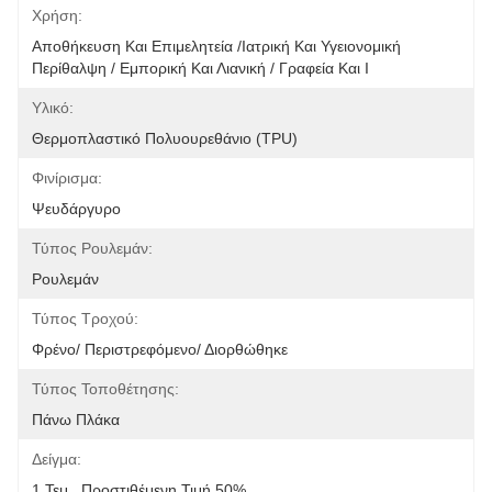
Χρήση:
Αποθήκευση Και Επιμελητεία /Ιατρική Και Υγειονομική 
Περίθαλψη / Εμπορική Και Λιανική / Γραφεία Και Ι
Υλικό:
Θερμοπλαστικό Πολυουρεθάνιο (TPU)
Φινίρισμα:
Ψευδάργυρο
Τύπος Ρουλεμάν:
Ρουλεμάν
Τύπος Τροχού:
Φρένο/ Περιστρεφόμενο/ Διορθώθηκε
Τύπος Τοποθέτησης:
Πάνω Πλάκα
Δείγμα:
1 Τεμ., Προστιθέμενη Τιμή 50%