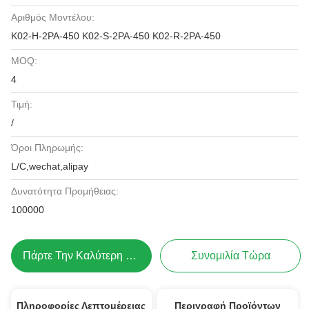
Αριθμός Μοντέλου:
K02-H-2PA-450 K02-S-2PA-450 K02-R-2PA-450
MOQ:
4
Τιμή:
/
Όροι Πληρωμής:
L/C,wechat,alipay
Δυνατότητα Προμήθειας:
100000
Πάρτε Την Καλύτερη Τιμή
Συνομιλία Τώρα
Πληροφορίες Λεπτομέρειας
Περιγραφή Προϊόντων