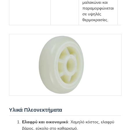
μαλακώνει και
περι
παραμορφώνεται
εφαρ
σε υψηλές
ελα
θερμοκρασίες.
φορτ
Υλικά Πλεονεκτήματα
Ελαφρύ και οικονομικό
: Χαμηλό κόστος, ελαφρύ
βάρος, εύκολο στο καθαρισμό.