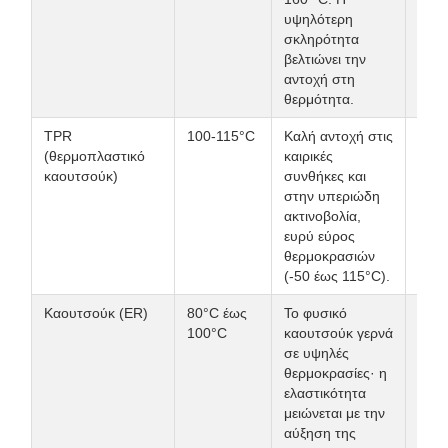
υψηλότερη
που 
σκληρότητα
αντο
βελτιώνει την
θερμ
αντοχή στη
θερμότητα.
TPR
100-115°C
Καλή αντοχή στις
Εξοπ
(θερμοπλαστικό
καιρικές
εξωτ
καουτσούκ)
συνθήκες και
χώρ
στην υπεριώδη
περι
ακτινοβολία,
με μ
ευρύ εύρος
διακ
θερμοκρασιών
θερμ
(-50 έως 115°C).
Καουτσούκ (ER)
80°C έως
Το φυσικό
Γενι
100°C
καουτσούκ γερνά
βιομ
σε υψηλές
περι
θερμοκρασίες· η
εφαρ
ελαστικότητα
εσωτ
μειώνεται με την
χώρ
αύξηση της