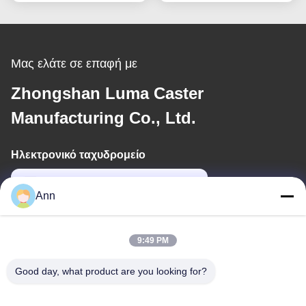
εργαστηρίων
στροφές ιατρικές και
εργαστηριακές
Μας ελάτε σε επαφή με
Zhongshan Luma Caster
Manufacturing Co., Ltd.
Ηλεκτρονικό ταχυδρομείο
ann@industrialwheelcasters.com
Ann
Η διεύθυνσή μας
9:49 PM
Διεύθυνση
Good day, what product are you looking for?
Αρ. 10, Βιομηχανική Λεωφόρος, Πόλη Σιαολάν, Ζονγκσάν,
Γκουανγκντόνγκ, Κίνα, 528415