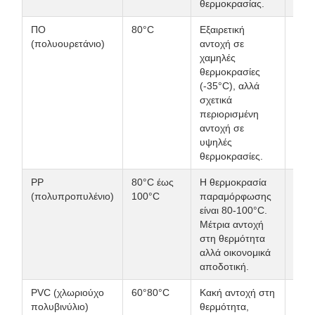
θερμοκρασίας.
ΠΟ
80°C
Εξαιρετική
Βιομ
(πολυουρετάνιο)
αντοχή σε
περι
χαμηλές
εσωτ
θερμοκρασίες
χώρ
(-35°C), αλλά
αποθ
σχετικά
εφοδ
περιορισμένη
αντοχή σε
υψηλές
θερμοκρασίες.
PP
80°C έως
Η θερμοκρασία
Ελαφ
(πολυπροπυλένιο)
100°C
παραμόρφωσης
βιομ
είναι 80-100°C.
γενι
Μέτρια αντοχή
σενά
στη θερμότητα
μετ
αλλά οικονομικά
αποδοτική.
PVC (χλωριούχο
60°80°C
Κακή αντοχή στη
Κανο
πολυβινύλιο)
θερμότητα,
εσωτ