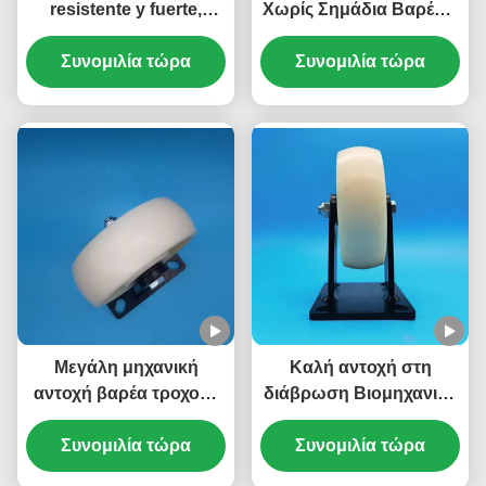
resistente y fuerte,
Χωρίς Σημάδια Βαρέως
rueda giratoria extra
Τύπου Νάιλον Τροχοί
resistente, equipo
Συνομιλία τώρα
Μονός 8" Κλειδώσιμο
Συνομιλία τώρα
industrial fijo rígido,
Άκαμπτο
ruedas que no marcan
Περιστρεφόμενο
Εργαστηριακό Τραπέζι
Μεγάλη μηχανική
Καλή αντοχή στη
αντοχή βαρέα τροχούς
διάβρωση Βιομηχανικά
νάιλον κυψέλες μονό 6
βαρέα τροχούς νάιλον
"κλειδωτό άκαμπτο
Συνομιλία τώρα
στροφές μονό 4"
Συνομιλία τώρα
στροφή ηλεκτρονικών
κλειδωτές άκαμπτες