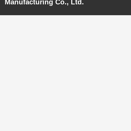
Manufacturing Co., Ltd.
E-mail
ann@industrialwheelcasters.com
Ons adres
Adres
N
Tel.
0086-133-2290-0984
Privacybeleid
|
Sitemap