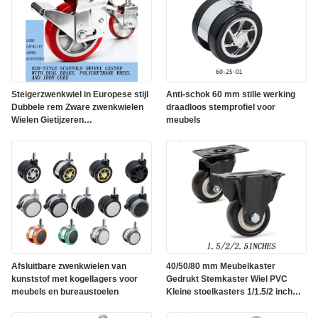
Steigerzwenkwiel in Europese stijl
Anti-schok 60 mm stille werking
Dubbele rem Zware zwenkwielen
draadloos stemprofiel voor
Wielen Gietijzeren
meubels
polyurethaanwielen Platte wielen
Afsluitbare zwenkwielen van
40/50/80 mm Meubelkaster
kunststof met kogellagers voor
Gedrukt Stemkaster Wiel PVC
meubels en bureaustoelen
Kleine stoelkasters 1/1.5/2 inch
kantoor boekenkast Bedkasten