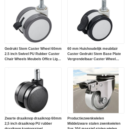
Gedrukt Stem Caster Wheel 60mm
60 mm Huishoudelijk meubilair
2.5 inch Swivel PU Rubber Caster
Caster Gedrukt Stem Base Plate
Chair Wheels Meubels Office Light
Vergrendelbaar Caster Wheel
Device
Kantoor Klein Boekenkast Bed
Kasten
Zwarte draaiknop draaiknop 60mm
Productiezwenkwielen
2,5 inch draaiknop PU rubber
Middelzware stalen zwenkwielen
draaiknop kantoorstoel
Sus 304 massief stalen wielen