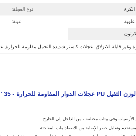
الكرة
نوع العجلة:
علوية
عينة:
رتون
وغير قابلة للانزلاق
, 
عجلات كاستر شديدة التحمل مقاومة للحرارة
, 
عجلة
 - 35 ′′ 80 ′′ C محولات PU 4 "/5"/6"/8" قابلة للقفل