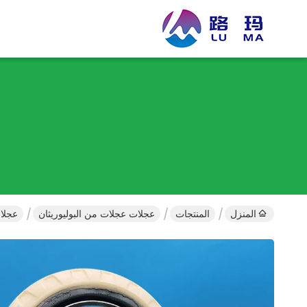
المنزل
المنتجات
عجلات عجلات من البوليوريثان
عجلات كاستر PU شديدة التحمل مقاومة للحرارة وغير قاب