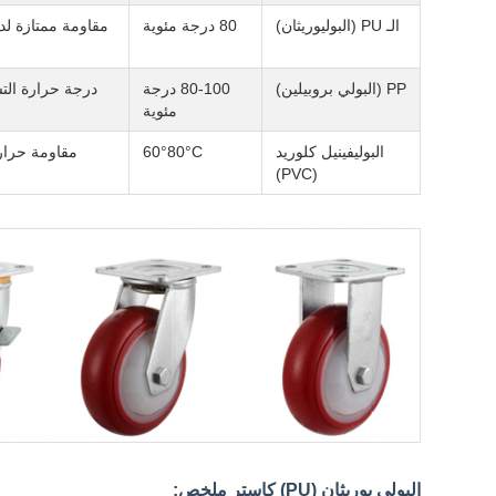
الـ PU (البوليوريثان)
80 درجة مئوية
PP (البولي بروبيلين)
80-100 درجة
مئوية
البوليفينيل كلوريد
60°80°C
مقاومة حرار
(PVC)
البولي يوريثان (PU) كاستر ملخص: