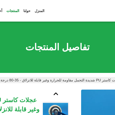
المنزل
حولنا
المنتجات
أخ
تفاصيل المنتجات
لة للانزلاق - 35-80 درجة مئوية عجلات PU 4 بوصة/5 بوصة/6 بوصة/8 بوصة قابلة للقفل ثابتة دوارة للمنزل والأثاث